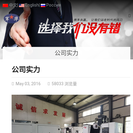
中文
|
English
|
Россия
公司实力
公司实力
May 03, 2016
58033 浏览量