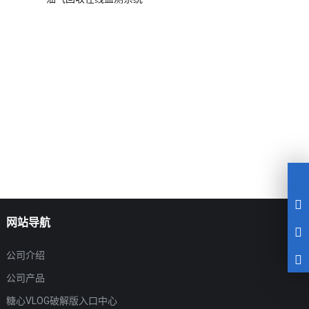
网站导航
公司介绍
公司产品
糖心VLOG破解版入口中心