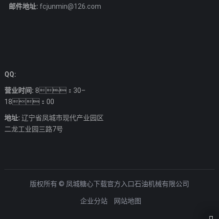
邮件地址:
fcjunmin@126.com
QQ:
营业时间:
8：30–
18：00
地址:
辽宁省凤城市现代产业园区
二龙工业园三路7号
版权所有 © 凤城糖心下载官方入口石油机械有限公司
企业分站
网站地图