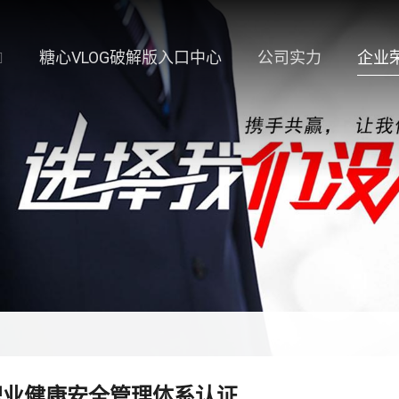
糖心VLOG破解版入口中心
公司实力
企业
职业健康安全管理体系认证