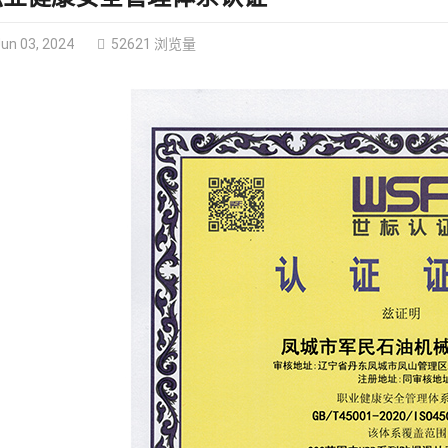
un 03, 2024
52621 浏览量