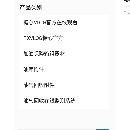
产品类别
J
糖心VLOG官方在线观看
TXVLOG糖心官方
加油保障箱组器材
油库附件
油气回收附件
油气回收在线监测系统