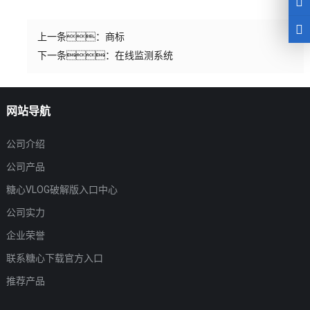
上一条：
商标
下一条：
在线监测系统
网站导航
公司介绍
公司产品
糖心VLOG破解版入口中心
公司实力
企业荣誉
联系糖心下载官方入口
推荐产品