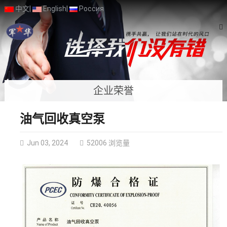
中文
|
English
|
Россия
企业荣誉
油气回收真空泵
Jun 03, 2024
52006 浏览量