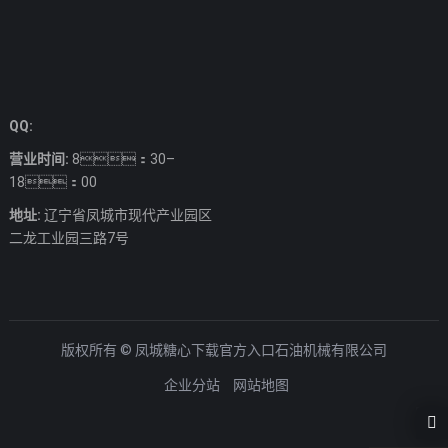
QQ:
营业时间:
8：30–
18：00
地址:
辽宁省凤城市现代产业园区
二龙工业园三路7号
版权所有 © 凤城糖心下载官方入口石油机械有限公司
企业分站
网站地图