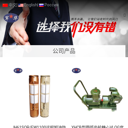
中文
|
English
|
Россия
公司产品
JH61SOR/EW1100远程卸油防
YHCB型圆弧齿轮糖心VLOG官