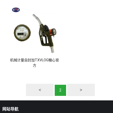
机械计量自封加TXVLOG糖心官
方
<
>
2
网站导航